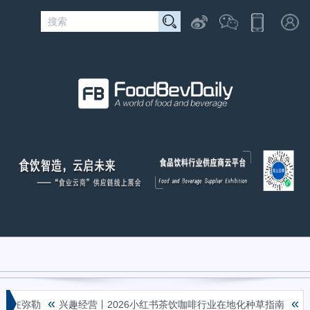
«
«
在弥勒
兴趣经营丨2026小红书茶饮咖啡行业在地化种草指南
从En