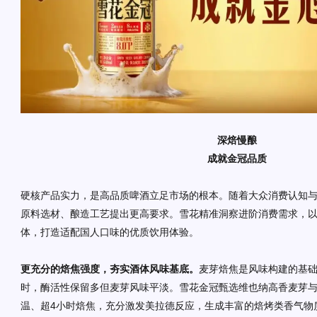
深焙慢酿
成就金冠品质
硬核产品实力，是高品质啤酒立足市场的根本。随着大众消费认知
原料选材、酿造工艺提出更高要求。雪花精准洞察进阶消费需求，
体，打造适配国人口味的优质饮用体验。
更充分的焙焦强度，夯实酒体风味基底。
麦芽焙焦是风味构建的基础，
时，酶活性保留多但麦芽风味平淡。雪花金冠甄选维也纳高香麦芽与浅
温、超4小时焙焦，充分激发美拉德反应，生成丰富的焙烤类香气物