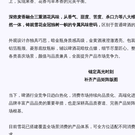
上，实现果香、花香与草本香的完美平衡。
深焙麦香融合三重酒花风味，从香气、甜度、苦度、杀口力等八大
然一体，铸就雪花金冠独树一帜的专属风味密码，
区别于普通啤酒
外观设计亦独具巧思，暗金瓶身质感高级，金黄酒液澄澈透亮。包装
铝箔瓶颈、菱形底纹瓶标，辅以啤酒花暗纹点缀，细节尽显匠心。
各类喜庆场景，颜值与品质兼具，全面提升产品市场竞争力。
锚定高光时刻
补齐产品矩阵版图
当下，啤酒行业竞争日趋白热化，消费市场持续向品质化、高端化
品牌丰富产品品类的重要举措，也是深耕高品质赛道、完善产品矩
场根基。
目前雪花已搭建覆盖全场景消费的产品体系，可全方位适配不同消
求。