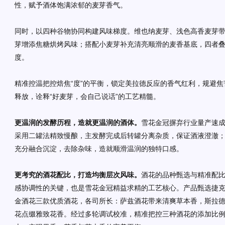
性，赋予酒体饱满浓郁的麦芽香气。
同时，以四种谷物协同构建风味梯度。维也纳麦芽、浅色高香麦芽
芽增添焦糖烘烤风味；搭配小麦芽补充清亮顺滑的麦香基底，四者
度。
精准控温把控焙焦“度”的平衡，锁定美拉德反应的香气红利，规避
释放，诠释“好麦芽，会自己说话”的工艺精髓。
更温润的发酵历程，造就更温润的酒体。
雪花金冠摒弃行业量产速
采用二罐法精致慢酿，主发酵完成后转罐分离杂质，保证酒液澄澈
充分融合沉淀，去除杂味，造就顺滑温润的独特口感。
更考究的酒花配比，打造均衡层次风味。
酒花的品种甄选与精准配
感协调性的关键，也是雪花金冠精益求精的工艺核心。产品甄选捷
金酒花三款优质酒花，各司所长：萨兹酒花带来清爽草本香，斯拉
花点缀雅致花香。经过多轮调试校准，精准把控三种酒花的添加比