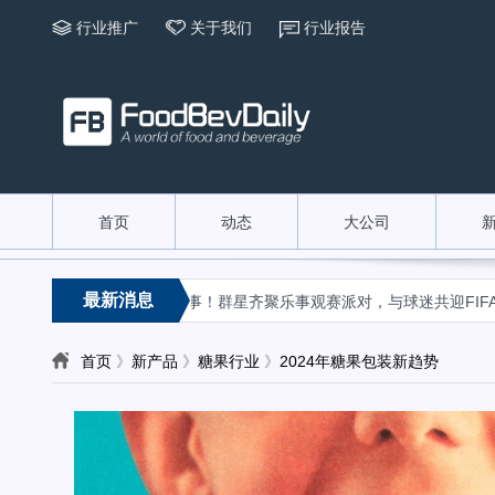
行业推广
关于我们
行业报告
首页
动态
大公司
«
最新消息
产品边界
看赛有乐事！群星齐聚乐事观赛派对，与球迷共迎FIFA世界
首页
》
新产品
》
糖果行业
》
2024年糖果包装新趋势