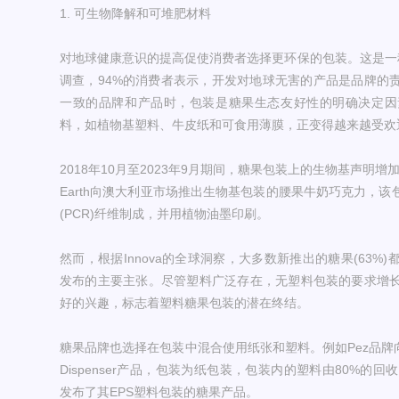
1. 可生物降解和可堆肥材料
对地球健康意识的提高促使消费者选择更环保的包装。这是一种基本必需
调查，94%的消费者表示，开发对地球无害的产品是品牌的
一致的品牌和产品时，包装是糖果生态友好性的明确决定因
料，如植物基塑料、牛皮纸和可食用薄膜，正变得越来越受欢
2018年10月至2023年9月期间，糖果包装上的生物基声明增加了1
Earth向澳大利亚市场推出生物基包装的腰果牛奶巧克力，该
(PCR)纤维制成，并用植物油墨印刷。
然而，根据Innova的全球洞察，大多数新推出的糖果(63
发布的主要主张。尽管塑料广泛存在，无塑料包装的要求增
好的兴趣，标志着塑料糖果包装的潜在终结。
糖果品牌也选择在包装中混合使用纸张和塑料。例如Pez品牌向巴西
Dispenser产品，包装为纸包装，包装内的塑料由80%的回收P
发布了其EPS塑料包装的糖果产品。