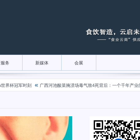
新服务
新媒体
会展
«
杯冠军时刻
广西河池酸菜腌渍场毒气致4死背后：一个千年产业的困局