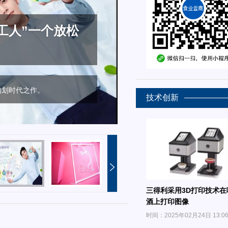
高品质新茶饮一
植物奶
玩的灵魂，我全
工人”一个放松
可滋如何做到的？
的划时代之作。
玩。
技术创新
三得利采用3D打印技术在
酒上打印图像
时间：2025年02月24日 13:0