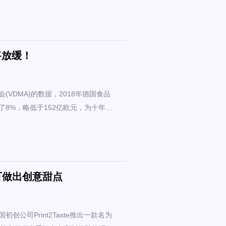
将放缓！
VDMA)的数据，2018年德国食品
8%，略低于152亿欧元，为十年来
可做出创意甜点
创公司Print2Taste推出一款名为