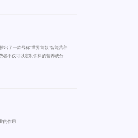
els推出了一款号称“世界首款”智能营养
消费者不仅可以定制饮料的营养成分，
的全天饮水量。
业的作用