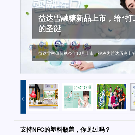
颜值？口味？话题？撩人的
植物基风口，植选率先定义
乐堡啤酒：好看的皮囊和好
益达雪融糖新品上市，给“打
让消费者主动来“撩”， 味
个都不能少
都有
的圣诞
“奶油+”，能否成为饮品下一风口？
植物基来势汹汹， 植选率先发力多维度定义植物奶
只有你想不到的，没有它玩不了的
益达雪融薄荷糖今年10月上市，被称为益达历史上
面对独立自主意识觉醒的Z世代，你得够潮流，够会
支持NFC的塑料瓶盖，你见过吗？