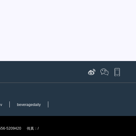
ev
beveragedaily
6-5209420 传真：/