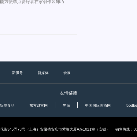
，希望能方便糕点爱好者在家创作装饰巧克
新服务
新媒体
会展
友情链接
新华食品
东方财富网
界面
中国国际啤酒网
foodb
徐汇区百花街345弄73号（上海）安徽省安庆市紫峰大厦A座1021室（安徽） 销售热线：055