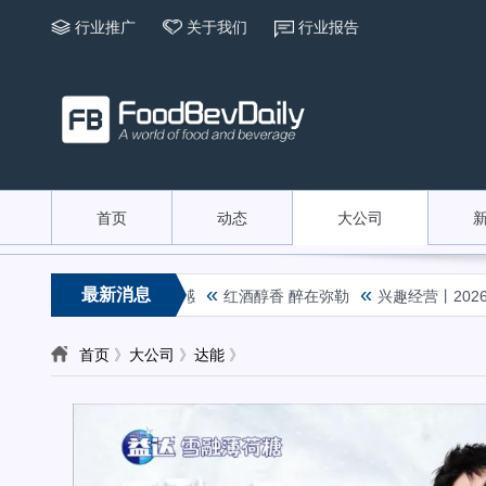
行业推广
关于我们
行业报告
首页
动态
大公司
«
«
最新消息
定秋奶”重新定义秋天仪式感
红酒醇香 醉在弥勒
兴趣经营丨2026
首页
》
大公司
》
达能
》