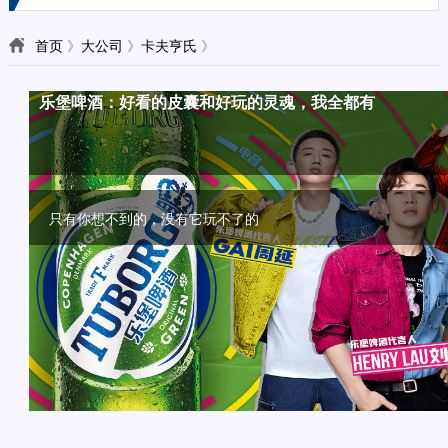
首页
》
大公司
》
卡夫亨氏
》
颜值？口味？话题？撩人的高品质新茶饮一个都不能少
植物基风口，植选率先定义植物奶
乐堡啤酒：好看的皮囊和好玩的灵魂，我全都有
益达雪融糖新品上市，给“打工人”一个放松的圣诞
让消费者主动来“撩”， 味可滋如何做到的？
“奶油+”，能否成为饮品下一风口？
植物基来势汹汹， 植选率先发力多维度定义植物奶
只有你想不到的，没有它玩不了的
益达雪融薄荷糖今年10月上市，被称为益达历史上的划时代之作
面对独立自主意识觉醒的Z世代，你得够潮流，够会玩。