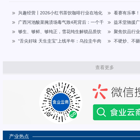
兴趣经营丨2026小红书茶饮咖啡行业在地化
看赛有乐事
种草指南
广西河池酸菜腌渍场毒气致4死背后：一个千
迷共迎FIFA世界
​益禾堂驰援
年产业的困局与自救
够生、够鲜、够纯正，雪花纯生解锁品质饮
平安！
聚焦饮品行业高
酒新范式
“舌尖好味 天生圭宝”上线半年：乌拉圭牛肉
康师傅杯”华北五
不硬炒、不
如何用一只“宝箱”抢占中国高端餐桌
圈密码
查看更多
产业热点