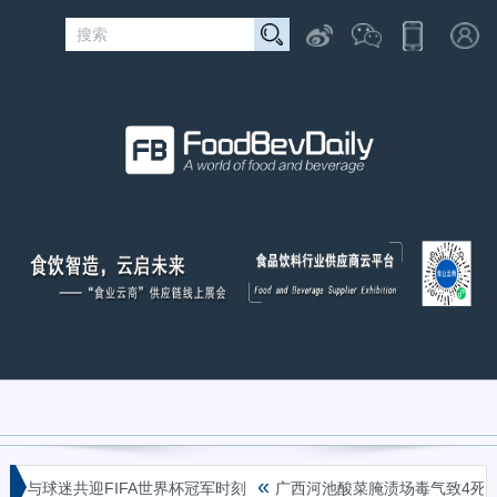
«
球迷共迎FIFA世界杯冠军时刻
广西河池酸菜腌渍场毒气致4死背后