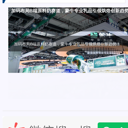
金典蛋白桶锚定运动健身场景，开拓牛奶品类增长新路径
加码布局B端原料奶赛道，蒙牛专业乳品引领烘焙创新趋
推动护嗓“养声”日常化，百年品牌龙角散西雅展强势破圈
破圈传播新范式！燕京啤酒历届510如何用“三贯穿五纵横
频频打造爆款，畅轻领跑“爆珠酸奶”潜力新赛道！
量
金典蛋白桶锚定运动健身场景，开拓牛奶品类增长新路径！
加码布局B端原料奶赛道，蒙牛专业乳品引领烘焙创新趋势！
推动护嗓“养声”日常化，百年品牌龙角散西雅展强势破圈！
破圈传播新范式！燕京啤酒历届510如何用“三贯穿五纵横六点连
频频打造爆款，畅轻领跑“爆珠酸奶”潜力新赛道！