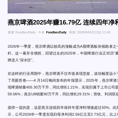
燕京啤酒2025年赚16.79亿 连续四年净
来源:
FoodbevDaily
作者:
FoodbevDaily
时间:
2026年04月15日 11:40
2026年一季度，燕京啤酒以较高的涨幅成为A股啤酒板块领跑者
杆。这一幕并非偶然，回望过去的2025年，中国啤酒行业正经历“
牌进入“深水区”。
在这样的行业周期中，燕京啤酒不仅市值表现坚挺，波动幅度远小
了亮眼答卷——4 月14日晚间发布的年报显示，2025年，燕京啤
现啤酒销量405.30万千升，同比增长1.21%，实现归属于上市公司
59.06%；燕京U8销量90万千升，同比增长29.31%；营收、利润
值得一提的是，这是燕京连续四年保持年度净利增速超过50%。此
示，公司2026年一季度实现归母净利润2.56亿元至2.73亿元，比