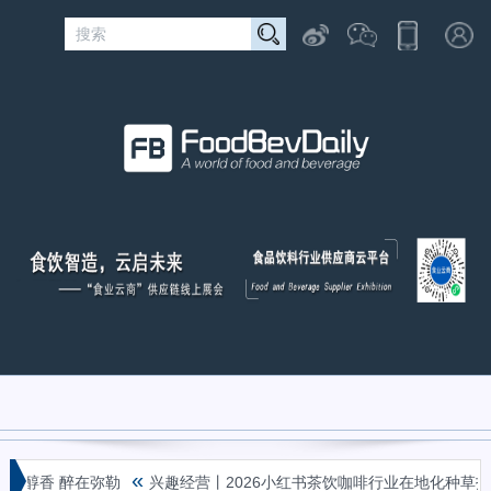
«
醇香 醉在弥勒
兴趣经营丨2026小红书茶饮咖啡行业在地化种草指南