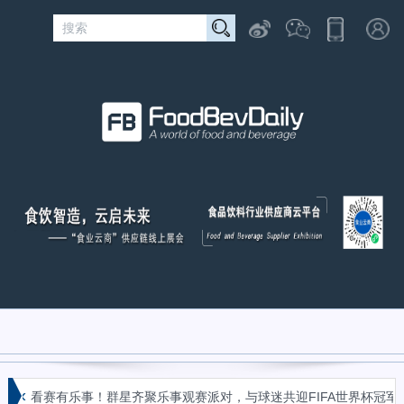
«
看赛有乐事！群星齐聚乐事观赛派对，与球迷共迎FIFA世界杯冠军时刻