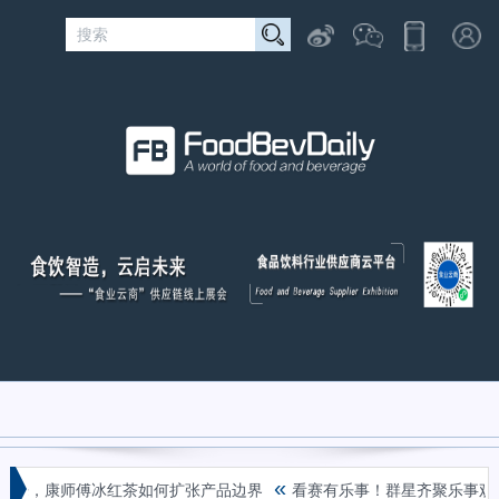
«
芭乐，康师傅冰红茶如何扩张产品边界
看赛有乐事！群星齐聚乐事观赛派对