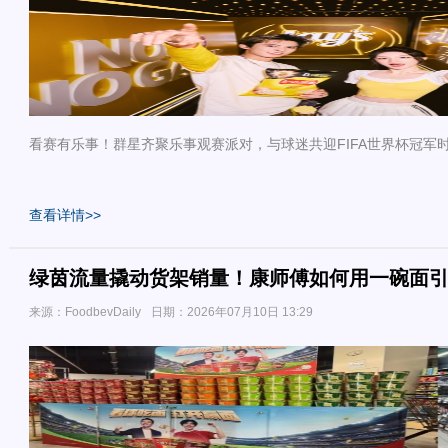
看赛有乐事！群星齐聚乐事观赛派对，与球迷共迎FIFA世界杯冠军
查看详情>>
绿茵流量撬动货架销量！康师傅如何用一碗面
来源：FoodbevDaily
日期：2026年07月10日 13:29