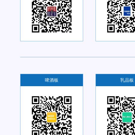
啤酒板
乳品板