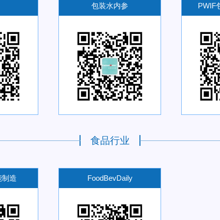
包装水内参
PWI
食品行业
能制造
FoodBevDaily