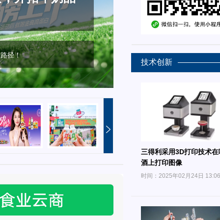
重塑国民品牌声
新路径！
新趋势！
破圈！
五纵横六点连线”重塑国民品
技术创新
三得利采用3D打印技术在
酒上打印图像
时间：2025年02月24日 13:0