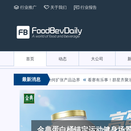
行业推广
关于我们
行业报告
首页
动态
大公司
«
最新消息
y到红芭乐，康师傅冰红茶如何扩张产品边界
看赛有乐事！群星齐聚乐事观
金典蛋白桶锚定运动健身场
加码布局B端原料奶赛道，蒙
推动护嗓“养声”日常化，百
破圈传播新范式！燕京啤酒历
频频打造爆款，畅轻领跑“爆