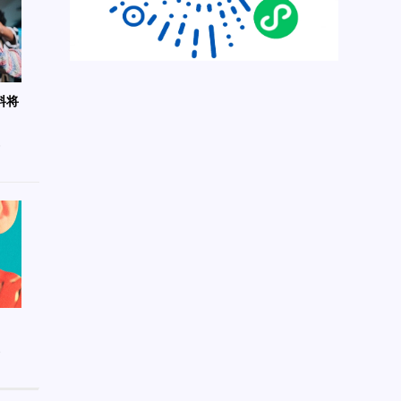
料将
6
8