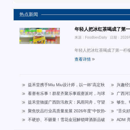
热点新闻
年轻人把冰红茶喝成了第
来源：FoodbevDaily
日期：2026
年轻人把冰红茶喝成了第一柠
查看详情
益禾堂携手Miu Miu设计师，以一杯“高定秋
兴趣经
奶”重新定义秋天仪式感
看赛有乐事！群星齐聚乐事观赛派对，与球
种草指南
广西河
迷共迎FIFA世界杯冠军时刻
​益禾堂驰援广西防汛救灾：风雨同舟，守望
年产业的困
够生、
平安！
聚焦饮品行业高质量发展 2026年度“中饮协-
酒新范式
“舌尖
康师傅杯”华北五省大学生饮料创新大赛启动
不硬炒、不砸量！雪花金冠解锁啤酒新品破
如何用一只
ADM 
圈密码
元为重点的