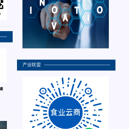
产业联盟
啤
6