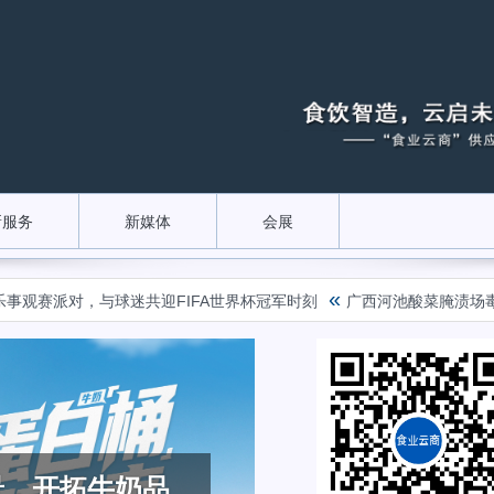
新服务
新媒体
会展
«
赛派对，与球迷共迎FIFA世界杯冠军时刻
广西河池酸菜腌渍场毒气致
景，开拓牛奶品
牛专业乳品引
年品牌龙角散西
届510如何
珠酸奶”潜力新