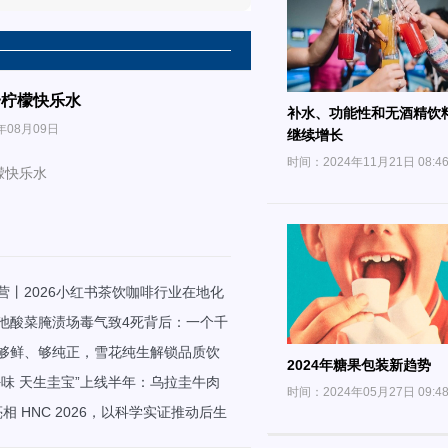
一柠檬快乐水
补水、功能性和无酒精饮
年08月09日
继续增长
时间：2024年11月21日 08:4
檬快乐水
营丨2026小红书茶饮咖啡行业在地化
池酸菜腌渍场毒气致4死背后：一个千
局与自救
够鲜、够纯正，雪花纯生解锁品质饮
2024年糖果包装新趋势
好味 天生圭宝”上线半年：乌拉圭牛肉
时间：2024年05月27日 09:4
“宝箱”抢占中国高端餐桌
亮相 HNC 2026，以科学实证推动后生
微生物组创新应用