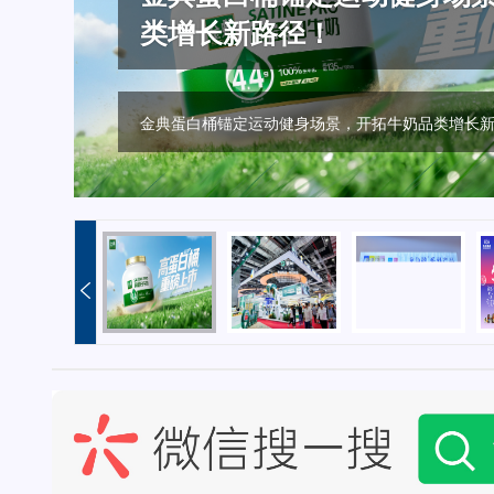
类增长新路径！
领烘焙创新趋势！
雅展强势破圈！
用“三贯穿五纵横六点连线”
赛道！
量
金典蛋白桶锚定运动健身场景，开拓牛奶品类增长
加码布局B端原料奶赛道，蒙牛专业乳品引领烘焙创
推动护嗓“养声”日常化，百年品牌龙角散西雅展强势
破圈传播新范式！燕京啤酒历届510如何用“三贯穿
频频打造爆款，畅轻领跑“爆珠酸奶”潜力新赛道！
牌声量