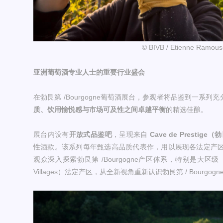
© BIVB / Etienne Ramous
亚洲葡萄酒专业人士的重要行业盛会
在勃艮第 /Bourgogne葡萄酒展台，参观者将品鉴到一系列充分展
质、饮用愉悦感与市场可及性之间卓越平衡
的精选佳酿。
展台内设有
开放式品鉴吧
，呈现来自
Cave de Prestig
性酒款。该系列每年甄选高品质代表作，用以展现各法定产
观众深入探索勃艮第 /Bourgogne产区体系，特别是大区级（AO
Villages）法定产区，从全新视角重新认识勃艮第 / Bourgogn