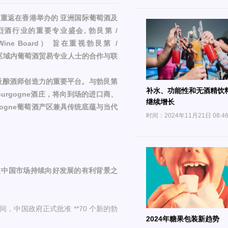
 28 日 重返在香港举办的 亚洲国际葡萄酒及
与烈酒行业的重要专业盛会, 勃艮第 /
Wine Board） 旨在重视勃艮第 /
与区域内葡萄酒贸易专业人士的合作与联
样性及酿酒师创造力的重要平台。与勃艮第
补水、功能性和无酒精饮
 Bourgogne酒庄，将向到场的进口商、
继续增长
gogne葡萄酒产区兼具传统底蕴与当代
时间：2024年11月21日 08:4
在
中国市场持续向好发展的有利背景
之
，中国政府正式批准 **70 个新的勃
2024年糖果包装新趋势
。