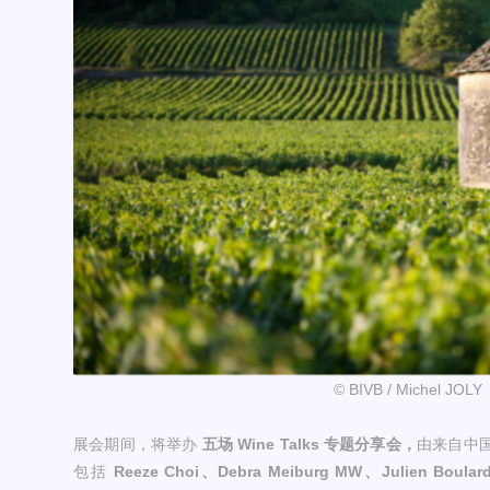
© BIVB / Michel JOLY
展会期间，将举办
五场 Wine Talks 专题分享会
，
由来自中
包括
Reeze Choi、Debra Meiburg MW、Julien Boula