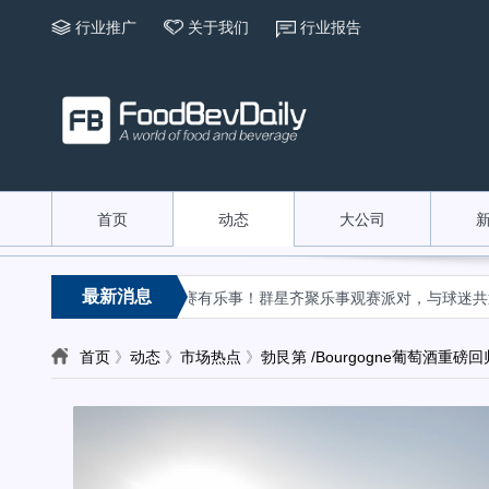
行业推广
关于我们
行业报告
首页
动态
大公司
«
最新消息
何扩张产品边界
看赛有乐事！群星齐聚乐事观赛派对，与球迷共迎FIFA
首页
》
动态
》
市场热点
》
勃艮第 /Bourgogne葡萄酒重磅回归