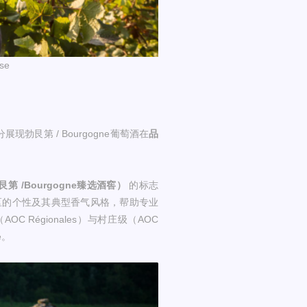
se
现勃艮第 / Bourgogne葡萄酒在
品
e（勃艮第 /Bourgogne臻选酒窖）
的标志
区的个性及其典型香气风格，帮助专业
C Régionales）与村庄级（AOC
e。