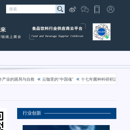
«
«
的困局与自救
云咖里的“中国魂”
十七年菌种科研积淀，首款常温功
行业创新