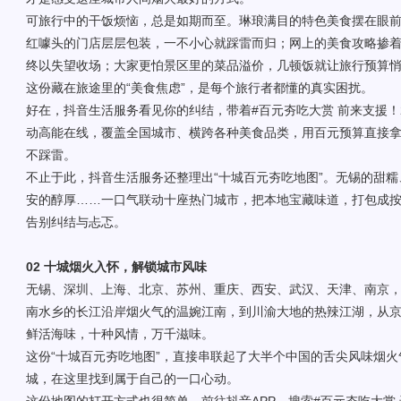
可旅行中的干饭烦恼，总是如期而至。琳琅满目的特色美食摆在眼
红噱头的门店层层包装，一不小心就踩雷而归；网上的美食攻略掺
终以失望收场；大家更怕景区里的菜品溢价，几顿饭就让旅行预算
这份藏在旅途里的“美食焦虑”，是每个旅行者都懂的真实困扰。
好在，抖音生活服务看见你的纠结，带着#百元夯吃大赏 前来支援！20
动高能在线，覆盖全国城市、横跨各种美食品类，用百元预算直接
不踩雷。
不止于此，抖音生活服务还整理出“十城百元夯吃地图”。无锡的甜
安的醇厚……一口气联动十座热门城市，把本地宝藏味道，打包成
告别纠结与忐忑。
02
十城烟火入怀，解锁城市风味
无锡、深圳、上海、北京、苏州、重庆、西安、武汉、天津、南京
南水乡的长江沿岸烟火气的温婉江南，到川渝大地的热辣江湖，从
鲜活海味，十种风情，万千滋味。
这份“十城百元夯吃地图”，直接串联起了大半个中国的舌尖风味烟
城，在这里找到属于自己的一口心动。