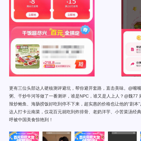
更有三位头部达人硬核测评避坑，帮你避开套路，直击美味。@嘴嘴
粥、干炒牛河等做了一番测评，谁是NPC，谁又是人上人？@魏77 
辣炒鲍鱼、海肠捞饭好吃到停不下来，超实惠的价格也让他的“剧本”
达人打卡云南菜，仅花百元就吃到炸排骨、老奶洋芋、小苦菜汤经
呼被中国美食惊艳到！