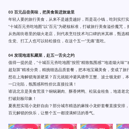
03
百元品尝美味，把美食装进旅途里
年轻人要的旅行美食，从来不是越贵越好，而是花小钱，吃到实打
“十城百元夯吃地图”以“百元”为硬核标准，打破旅行美食溢价魔咒
从热闹街巷里的烟火老店，到代表烹饪技术与口碑的米其林，甄选
生
党
、打工人也可以轻松接住，在这个五一“无痛”逛吃。
04
发现地道私藏菜，赴五一舌尖之约
值得一提的是，“十城百元夯吃地图”按照“精致氛围感”“地道烟火味”“
超划算”精准分类，精挑细选品质套餐，把本地宝藏美食，变成了旅
想在上海解锁海派硬菜？百元就能冲避风塘帝王蟹、波士顿龙虾，
一口沦陷，氛围感和性价比直接拉满！
谁说北京是美食荒漠？铜锅涮肉、酥香烤鸭、松鼠金桂鱼，地道老
打破刻板印象！
夏夜想实现小龙虾自由？部分城市精选的麻辣小龙虾套餐直接安排
百元解锁的快乐，让整个五一都浸满鲜活的香气。