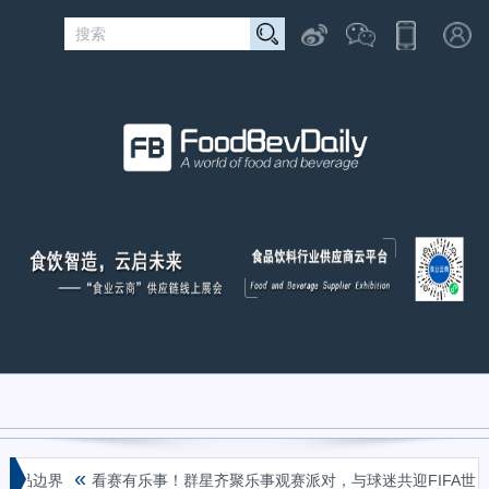
«
界
看赛有乐事！群星齐聚乐事观赛派对，与球迷共迎FIFA世界杯冠军