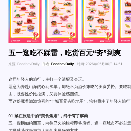
五一逛吃不踩雷，吃货百元“夯”到爽
来源:
FoodbevDaily
作者:
FoodbevDaily
时间:
2026年05月06日 14:51
这届年轻人的旅行，主打一个清醒又会玩。
愿意为奔赴山海的心动买单，却绝不为溢价难吃的美食妥协。要吃
由，既要性价比拉满，又要体验感翻倍。
而这份藏着满满惊喜的“十城百元夯吃地图”，恰好戳中了年轻人旅行
01
藏在旅途中的
“
美食焦虑
”
，终于有了解药
五一假期如约而至，向往已久的旅程即将启程。逛一座城市不必刻
才是感受这座城市人间烟火最好的方式。