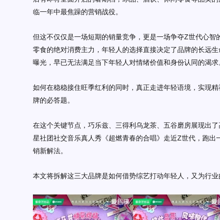
临一年中最焦躁的营销战役。
但这不仅仅是一场短期的销量竞争，更是一场争夺
Z世代心智
零食的绝对消费主力，年轻人的选择直接决定了品牌的长远生
曝光，早已无法满足当下年轻人对
情绪价值
和
身份认同
的渴求
如何在
稳稳接住旺季红利
的同时，真正
走进年轻语境
，实现精
牌的必答题。
在这个关键节点，
巧乐兹、三得利乌龙茶、五谷磨房
展现出了
星社团社交音乐真人秀《超燃青春的合唱》走近
Z世代，
跑出
销新解法。
本文将拆解这三大品牌是如何借势综艺打动年轻人，又为行业