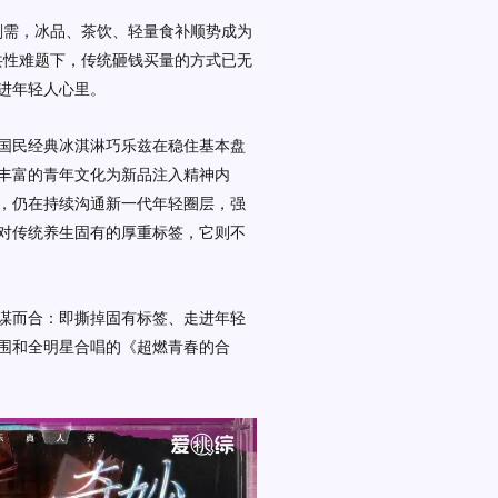
刚需，
冰品、茶饮、轻量食补
顺势成为
业共性难题下，传统砸钱买量的方式已无
走进年轻人心里。
国民经典冰淇淋
巧乐兹
在稳住基本盘
丰富的青年文化为新品注入精神内
，仍在持续沟通新一代年轻圈层，强
对传统养生固有的厚重标签，它则不
谋而合：
即撕掉固有标签、走进年轻
围和全明星合唱的《
超燃青春的合