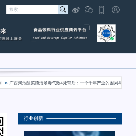
«
西河池酸菜腌渍场毒气致4死背后：一个千年产业的困局与自救
云咖里
行业创新