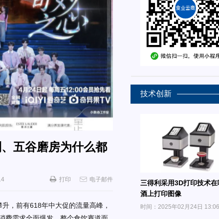
技术创新
利、五谷磨房为什么都
14
打印
电子邮件
三得利采用3D打印技术在
酒上打印图像
攀升，
前有
618年中大促
的流量高峰，
时间：2025年02月24日 13:0
消费需求全面爆发，整个食饮赛道面