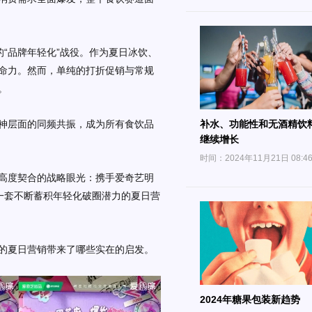
的“品牌年轻化”战役。
作为夏日
冰
饮、
命力
。
然而，单纯的打折促销与常规
。
补水、功能性和无酒精饮
神层面的同频共振，成为所有食饮品
继续增长
时间：2024年11月21日 08:4
高度契合的战略眼光：携手爱奇艺
明
一套不断蓄积年轻化破圈潜力的夏日营
的夏日营销带来了哪些实在的启发。
2024年糖果包装新趋势