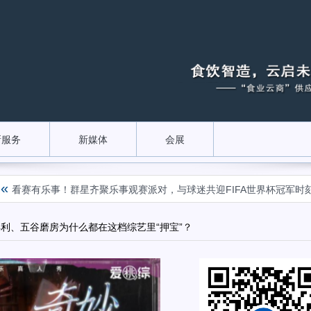
新服务
新媒体
会展
«
有乐事！群星齐聚乐事观赛派对，与球迷共迎FIFA世界杯冠军时刻
广
利、五谷磨房为什么都在这档综艺里“押宝”？