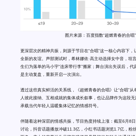
图片来源：百度指数
“超燃青春的合唱
更深层次的精神共振，则源于
节目在
“合唱”这一核心内容下，
全新的友谊。
声部测试时，希林娜依
·高主动选择女中音，坦言
生们为落单的马小宇“连床带行李”搬家；舞台演出失误后，代
是主动复盘，重新开启一次演出。
透过这些真实鲜活的关系线，
《
超燃青春的合唱
》
让
“合唱”
人彼此接纳、互相成就的集体成长叙事，
也让品牌作为这段无
承载当代年轻人温暖集体记忆的情感符号。
伴随着这种深层的情感共振，节目热度持续上涨：
截至6月8日
讨论，抖音话题播放冲破11.3亿，小红书话题浏览1.7亿，粉