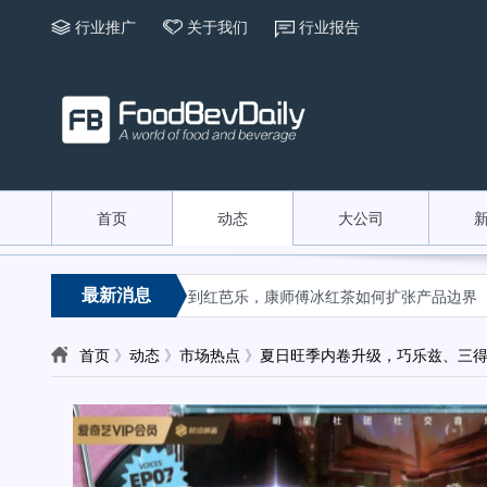
行业推广
关于我们
行业报告
首页
动态
大公司
«
«
最新消息
种草指南
从Energy到红芭乐，康师傅冰红茶如何扩张产品边界
看赛
首页
》
动态
》
市场热点
》
夏日旺季内卷升级，巧乐兹、三得