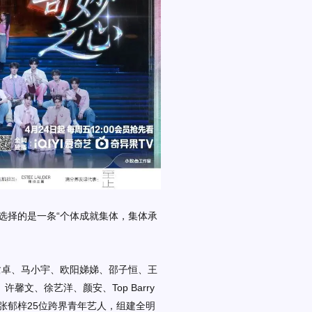
选择的是一条
“
个体成就集体，集体承
鹭卓、马小宇、欧阳娣娣、邵子恒、王
、许馨文、徐艺洋、颜安、Top Barry
张郁梓25位跨界青年艺人，组建全明