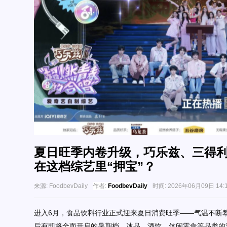
夏日旺季内卷升级，巧乐兹、三得
在这档综艺里“押宝”？
来源:
FoodbevDaily
作者:
FoodbevDaily
时间:
2026年06月09日 14:
进入
6月，食品饮料行业正式迎来夏日消费旺季——气温不断
后有即将全面开启的
暑期档
，
冰品、酒饮、休闲零食
等品类的