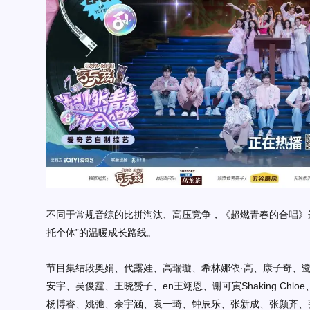
不同于常规音综的比拼淘汰、高压竞争，
《
超燃青春的合唱
》
托个体
”
的温暖成长路线。
节目集结段奥娟、代露娃、高瑞璇、希林娜依
·高、康子奇、
安宇、吴俊霆、王晓赟子、en王翊恩、谢可寅Shaking Chloe
杨博睿、姚弛、余宇涵、袁一琦、钟辰乐、张新成、张颜齐、