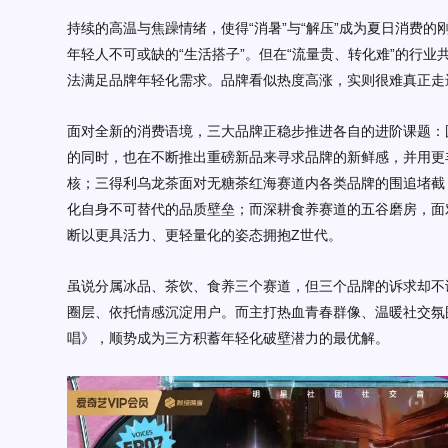
持续的高温与焦躁情绪，使得
“消暑”与“解压”成为夏日消费的
年轻人不可或缺的
“生活搭子”。但在“流量贵、转化难”的行
法满足品牌年轻化需求。品牌看似热度高涨，实则很难真正
面对全新的消费语境，三大品牌正稳步推进各自的进阶课题：
的同时，也在不断
推出重磅新品来寻求品牌的新鲜感，并用更
核；
三得利乌龙茶
面对无糖茶红海
赛道内各类品牌的围追堵截
化自身不可替代的品质壁垒
；
而深耕食养赛道的
五谷磨房
，面
断以更具活力、更轻量化的姿态拥抱Z世代。
虽说分属冰品、茶饮、食养三个赛道，但三个品牌的诉求却不
圈层、依托情感沉淀用户。
而主打热血青春群像、温暖社交氛
唱
》，顺势成为三方积蓄年轻化破壁潜力的最优解。