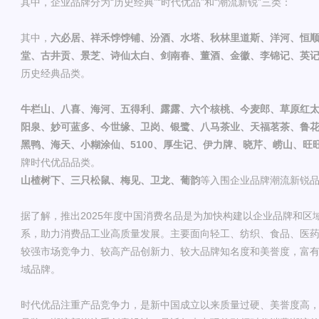
其中，企业品牌分为“历史经典”“时代优品”和“潮流新锐”三类：
其中，
六必居、祥禾饽饽铺、汾酒、水塔、秋林里道斯、洋河、恒
堂、古井贡、景芝、诗仙太白、剑南春、董酒、金徽、李锦记、英
历史经典品类。
牛栏山、八喜、海河、五得利、露露、六个核桃、今麦郎、草原红
阳泉、妙可蓝多、今世缘、卫岗、银鹭、八马茶业、天福茗茶、鲁
黑鸭、海天、小糊涂仙、5100、厚生记、伊力牌、晓芹、崂山、旺
牌时代优品品类。
山楂树下、三只松鼠、梅见、卫龙、葡韵
等入围企业品牌潮流新锐
据了解，推出2025年度中国消费名品是为加快构建以企业品牌和区
系，助力消费品工业高质量发展。主要面向轻工、纺织、食品、医
较强市场竞争力、较高产品创新力、较大品牌知名度和美誉度，富
域品牌。
时代优品注重产品竞争力，是新中国成立以来质量过硬、美誉度高