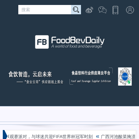
«
事观赛派对，与球迷共迎FIFA世界杯冠军时刻
广西河池酸菜腌渍场毒