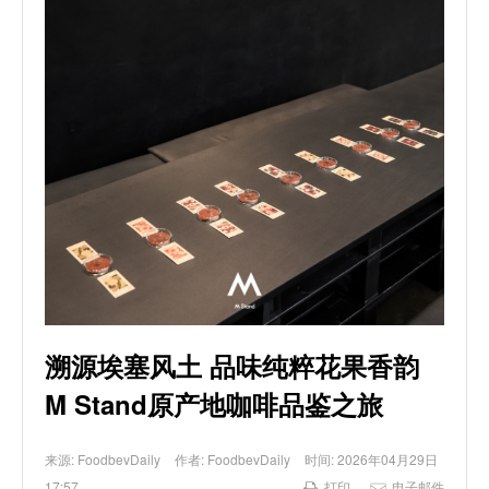
溯源埃塞风土 品味纯粹花果香韵
M Stand原产地咖啡品鉴之旅
来源:
FoodbevDaily
作者:
FoodbevDaily
时间:
2026年04月29日
17:57
打印
电子邮件