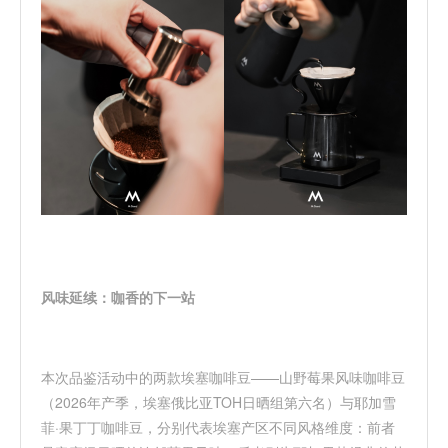
风味延续：咖香的下一站
本次品鉴活动中的两款埃塞咖啡豆
——山野莓果风味咖啡豆
（2026年产季，埃塞俄比亚TOH日晒组第六名）与耶加雪
菲·果丁丁咖啡豆，分别代表埃塞产区不同风格维度：前者