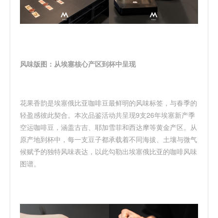
风味版图：从埃塞核心产区到杯中呈现
花果香韵是埃塞俄比亚咖啡豆最鲜明的风味标签，与春季的
轻盈感彼此契合
。本次品鉴活动共呈现
9支26年埃塞新产季
空运咖啡豆，涵盖古吉、耶加雪菲和西达摩等黄金产区。从
原产地到杯中，每一支豆子都承载着不同海拔、土壤与微气
候赋予的独特风味表达，以此勾勒出埃塞俄比亚的咖啡风味
图谱。