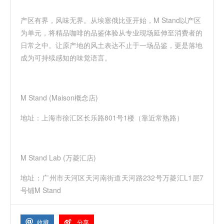
产区有界，风味无界。从埃塞俄比亚开始，
M Stand以产区
为单元，将精品咖啡的品鉴体验从专业现场延伸至消费者的
日常之中。让原产地的风土表达不止于一场品鉴，更是落地
成为可持续感知的味觉语言。
M Stand (Maison概念店)
地址：上海市徐汇区长乐路
801号1楼（靠近常熟路）
M Stand Lab (万菱汇店)
地址：广州市天河区天河南街道天河路
232号万菱汇L1层7
号铺M Stand
收藏
分享