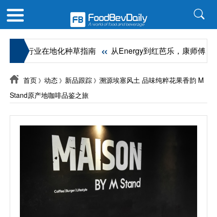
«
饮咖啡行业在地化种草指南
从Energy到红芭乐，康师傅冰红
首页
动态
新品跟踪
溯源埃塞风土 品味纯粹花果香韵 M
》
》
》
Stand原产地咖啡品鉴之旅