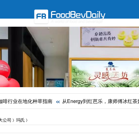
«
行业在地化种草指南
从Energy到红芭乐，康师傅冰红茶如
大公司
玛氏
》
》