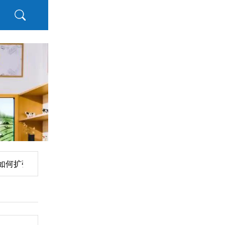
«
何扩张产品边界
看赛有乐事！群星齐聚乐事观赛派对，与球迷共