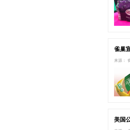
雀巢
来源： 
美国