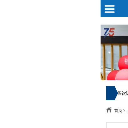
«
«
式感
红酒醇香 醉在弥勒
兴趣经营丨2026小红书茶饮咖啡
首页
》