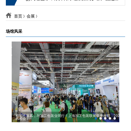
首页
会展
》
》
场馆风采
逾1
荣耀
​精彩不落幕，与加工包装业同行！上海加工包装联展载誉收官，2022
再相会！