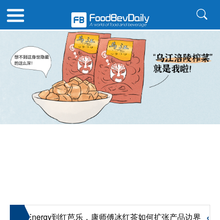
«
«
从Energy到红芭乐，康师傅冰红茶如何扩张产品边界
看