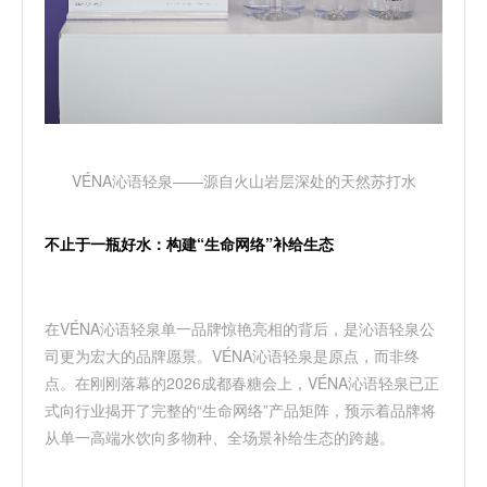
VÉNA
沁语轻泉——
源自火山岩层深处的天然苏打水
不止于一瓶好水：构建
“
生命网络
”
补给生态
在
VÉNA
沁语轻泉
单一品牌惊艳亮相的背后，是
沁语轻泉公
司
更为宏大的品牌愿景。
VÉNA
沁语轻泉
是原点，而非终
点。在刚刚落幕的
2026
成都春糖会上，
VÉNA
沁语轻泉
已正
式向行业揭开了完整的
“
生命网络
”
产品矩阵
，预示着品牌将
从单一高端水饮向多物种、全场景补给生态的跨越。