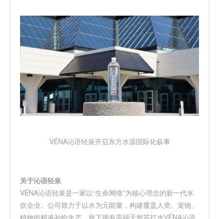
VÉNA
沁语轻泉开启东方水源国际化叙事
关于沁语轻泉
VÉNA
沁语轻泉
是一家以
“
生命网络
”
为核心理念的新一代水
饮企业。公司致力于以水为元能量，构建覆盖人类、宠物、
植物的精准补给生态。旗下拥有高端天然苏打水
VÉNA
沁语