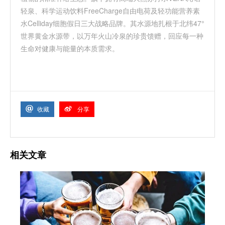
轻泉
、科学运动饮料
FreeCharge
自由电荷及轻功能营养素
水
Celliday
细胞假日三大战略品牌。其水源地扎根于北纬
47°
世界黄金水源带，以万年火山冷泉的珍贵馈赠，回应每一种
生命对健康与能量的本质需求。
收藏
分享
相关文章