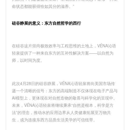
命状态都能获得恰如其分的滋养。
”
硅谷静展的意义：东方自然哲学的西行
在硅谷这片崇尚极致效率与工程思维的土地上，
VÉNA
沁语
轻泉提供了一种来自东方的互补性解决方案
——
以自然为
师，以时间为度
。
此次
4
月
28
日的硅谷静展，
VÉNA
沁语轻泉将向美国市场传
递一个清晰的信号：东方的高端制造不仅体现在电子产品与
AI
模型上，更体现在对自然造物的敬畏与科学化的呈现中。
未来，
VÉNA
沁语轻泉
将继续秉承
“
自然是根本，科学是方
法
”
的理念，推动水的应用边界从人类健康拓展至万物共
生，成为连接东西方品质生活美学的可信纽带。