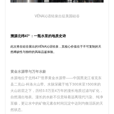
VÉNA
沁语轻泉出征美国硅谷
溯源北纬
47°
：一瓶水里的地质史诗
此次将在硅谷展出的
VÉNA
沁语轻泉，其核心价值在于不可复制的天
然稀缺性与独特的风味品鉴体验。
黄金水源带与万年水龄
水源地位于北纬
47°
世界黄金水源带
——
中国黑龙江省克东
县二克山
-
科洛火山带。水脉深藏于地下
300
米至
1500
米
的
火山岩层之下，历经
3.5
万至
4
万年
的漫长地质过滤与矿化，
自然涌出地表。漫长的水龄不仅意味着远离现代污染、纯净
至极，更让水中的矿物元素在时间沉淀中达到均衡活跃的天
然状态。