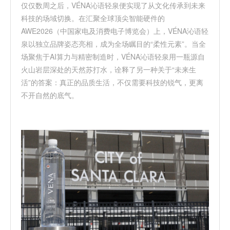
仅仅数周之后，
VÉNA
沁语轻泉便实现了从文化传承到未来
科技的场域切换。在汇聚全球顶尖智能硬件的
AWE2026
（中国家电及消费电子博览会）上，
VÉNA
沁语轻
泉
以独立品牌姿态亮相，成为全场瞩目的
“
柔性元素
”
。当全
场聚焦于
AI
算力与精密制造时，
VÉNA
沁语轻泉
用一瓶源自
火山岩层深处的天然苏打水，诠释了另一种关于
“
未来生
活
”
的答案：真正的品质生活，不仅需要科技的锐气，更离
不开自然的底气
。