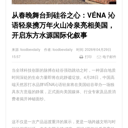
从春晚舞台到硅谷之心：VÉNA 沁
语轻泉携万年火山冷泉亮相美国，
开启东方水源国际化叙事
来源:
foodbevdaily
作者:
foodbevdaily
时间:
2026年04月29日
15:57
打印
电子邮件
当全球科技创新的脉搏在硅谷强劲跳动之时，一种源自地质
时间深处的生命力量即将在此静谧绽放。
4
月
28
日，中国高
端天然苏打水品牌
VÉNA
沁语轻泉
将在美国硅谷举办一场独
具东方意蕴的静展，正式面向美国媒体、行业专家及品质消
费者揭开神秘面纱。
这不仅是一次产品远渡重洋的展示，更是一场跨越文明与时