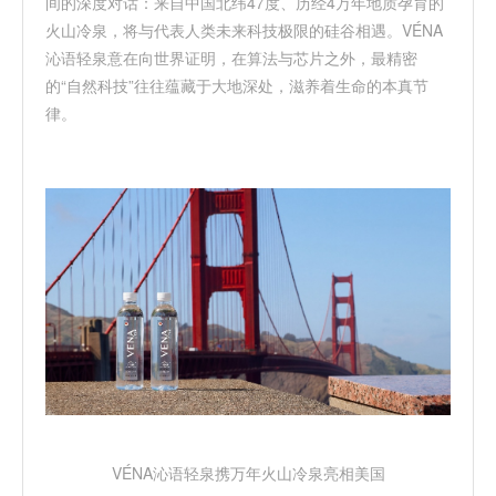
间的深度对话：来自中国北纬
47
度、历经
4
万年地质孕育的
火山冷泉，将与代表人类未来科技极限的硅谷相遇。
VÉNA
沁语轻泉意在向世界证明，在算法与芯片之外，最精密
的
“
自然科技
”
往往蕴藏于大地深处，滋养着生命的本真节
律。
VÉNA
沁语轻泉携万年火山冷泉亮相美国