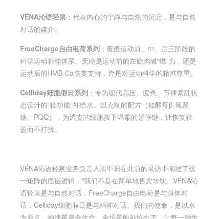
VÉNA
沁语轻泉
：代表内心的宁静与自然的沉淀，是与自然
对话的媒介。
FreeCharge
自由电荷系列
：覆盖运动前、中、后三阶段的
科学运动补能体系。无论是运动前的左旋肉碱
“
燃
”
力，还是
运动后的
HMB-Ca
恢复支持，皆是对运动科学的精准尊重。
Celliday
细胞假日系列
：专为现代高压、疲惫、节律紊乱状
态设计的
“
轻功能
”
补给水。以克制的配方（如酵母
β-
葡聚
糖、
PQQ
），为透支的细胞按下温柔的暂停键，让恢复轻
盈而不打扰。
VÉNA
沁语轻泉业务负责人
周中阳在此前的采访中阐述了这
一矩阵的底层逻辑：
“
我们不是在简单地售卖水饮。
VÉNA
沁
语轻泉
是与自然对话，
FreeCharge
自由电荷是与身体对
话，
Celliday
细胞假日是与精神对话。我们的使命，是以水
为原点，构建覆盖全生命、全场景的补给生态，让每一种生