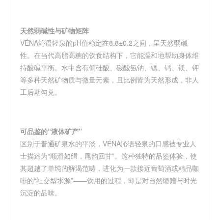
天然弱碱性与矿物矩阵
VÉNA
沁语轻泉的
pH
值稳定在
8.8±0.2
之间，呈天然弱碱
性。在当代高脂高糖的饮食结构下，它能温和地帮助身体维
持酸碱平衡。水中含有偏硅酸、碳酸氢钠、锶、钙、镁、钾
等多种天然矿物质与微量元素，且比例皆为天然形成，非人
工后期勾兑。
可品鉴的
“
液体矿产
”
区别于普通矿泉水的平淡，
VÉNA
沁语轻泉
的口感被专业人
士描述为
“
顺滑如绢，尾韵回甘
”
。这种独特的品鉴体验，使
其超越了单纯的解渴范畴，进化为一款接近葡萄酒或精品咖
啡的
“
社交型水源
”——
饮用的过程，即是对自然馈赠与时光
沉淀的品味。