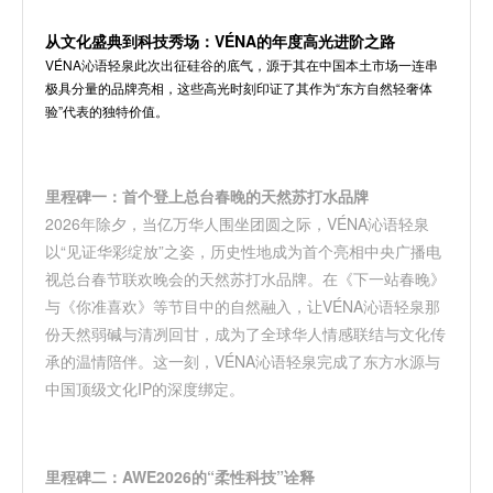
从文化盛典到科技秀场：
VÉNA
的年度高光进阶之路
VÉNA沁
语轻泉此次出征硅谷的底气，源于其在中国本土市场一连串
极具分量的品牌亮相，这些高光时刻印证了其作为
“
东方自然轻奢体
验
”
代表的独特价值。
里程碑一：首个登上总台春晚的天然苏打水品牌
2026
年除夕，当亿万华人围坐团圆之际，
VÉNA
沁语轻泉
以
“
见证华彩绽放
”
之姿，历史性地成为
首个亮相中央广播电
视总台春节联欢晚会的天然苏打水品牌
。在《下一站春晚》
与《你准喜欢》等节目中的自然融入，让
VÉNA
沁语轻泉
那
份天然弱碱与清冽回甘，成为了全球华人情感联结与文化传
承的温情陪伴。这一刻，
VÉNA
沁语轻泉
完成了东方水源与
中国顶级文化
IP
的深度绑定。
里程碑二：
AWE2026
的
“
柔性科技
”
诠释