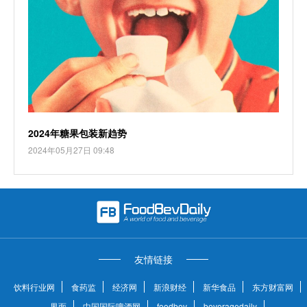
2024年糖果包装新趋势
2024年05月27日 09:48
友情链接
饮料行业网
食药监
经济网
新浪财经
新华食品
东方财富网
界面
中国国际啤酒网
foodbev
beveragedaily