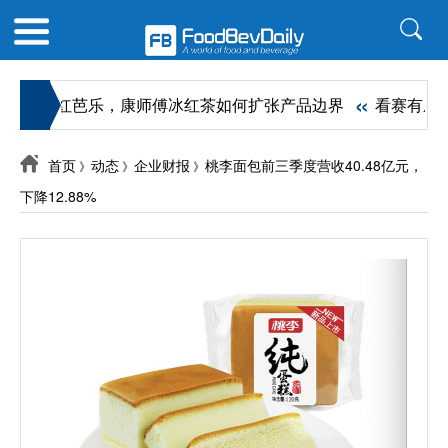
«
ergy到红芭乐，康师傅冰红茶如何扩张产品边界
看赛有乐事！
首页
动态
企业财报
桃李面包前三季度营收40.48亿元，
》
》
》
下降12.88%