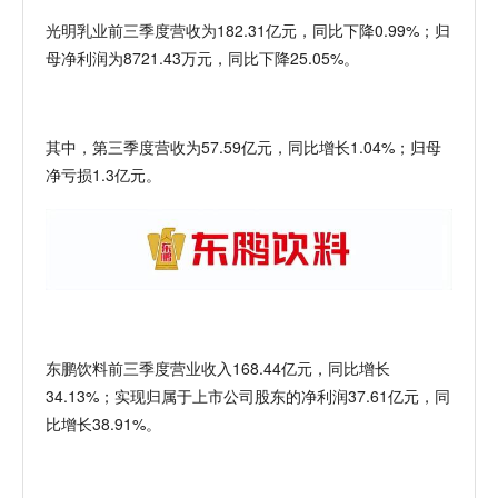
光明乳业前三季度营收为182.31亿元，同比下降0.99%；归
母净利润为8721.43万元，同比下降25.05%。
其中，第三季度营收为57.59亿元，同比增长1.04%；归母
净亏损1.3亿元。
东鹏饮料前三季度营业收入168.44亿元，同比增长
34.13%；实现归属于上市公司股东的净利润37.61亿元，同
比增长38.91%。