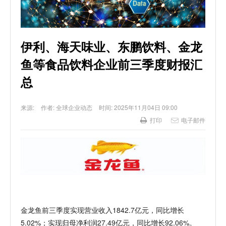
伊利、海天味业、东鹏饮料、金龙
鱼等食品饮料企业前三季度财报汇
总
来源:
作者:
全球企业动态
时间:
2025年11月04日 09:00
打印
电子邮件
金龙鱼前三季度实现营业收入1842.7亿元，同比增长
5.02%；实现归母净利润27.49亿元，同比增长92.06%。