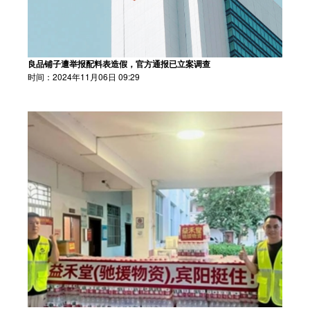
良品铺子遭举报配料表造假，官方通报已立案调查
时间：2024年11月06日 09:29