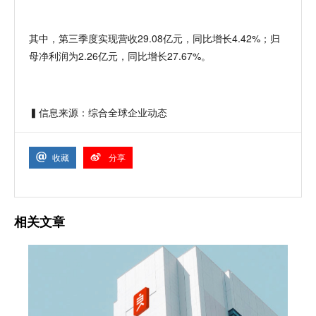
其中，第三季度实现营收29.08亿元，同比增长4.42%；归
母净利润为2.26亿元，同比增长27.67%。
▍信息来源：综合全球企业动态
收藏
分享
相关文章