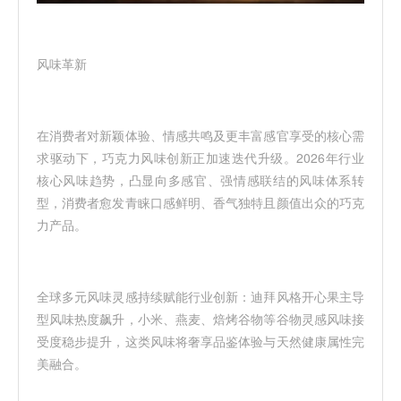
风味革新
在消费者对新颖体验、情感共鸣及更丰富感官享受的核心需
求驱动下，巧克力风味创新正加速迭代升级。2026年行业
核心风味趋势，凸显向多感官、强情感联结的风味体系转
型，消费者愈发青睐口感鲜明、香气独特且颜值出众的巧克
力产品。
全球多元风味灵感持续赋能行业创新：迪拜风格开心果主导
型风味热度飙升，小米、燕麦、焙烤谷物等谷物灵感风味接
受度稳步提升，这类风味将奢享品鉴体验与天然健康属性完
美融合。