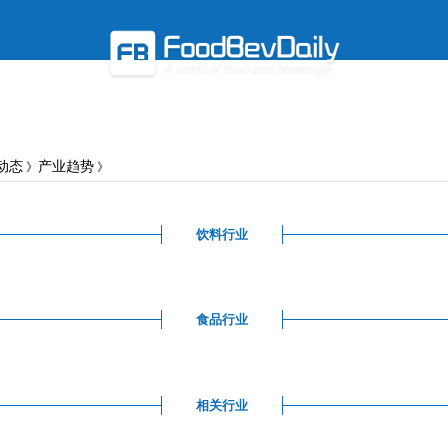
«
«
秋天仪式感
红酒醇香 醉在弥勒
兴趣经营丨2026小红书
动态
产业趋势
》
》
饮料行业
食品行业
相关行业