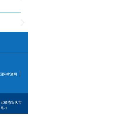
国际啤酒网
海）安徽省安庆市
号-1