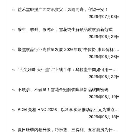
​益禾堂驰援广西防汛救灾：风雨同舟，守望平安！
2026年07月08日
够生、够鲜、够纯正，雪花纯生解锁品质饮酒新范式
2026年06月29日
聚焦饮品行业高质量发展 2026年度“中饮协-康师傅杯”华北五省大学生饮料创新大赛启动
2026年06月26日
“舌尖好味 天生圭宝”上线半年：乌拉圭牛肉如何用一只“宝箱”抢占中国高端餐桌
2026年06月22日
不硬炒、不砸量！雪花金冠解锁啤酒新品破圈密码
2026年06月19日
ADM 亮相 HNC 2026，以科学实证推动后生元为重点的微生物组创新应用
2026年06月15日
夏日旺季内卷升级，巧乐兹、三得利、五谷磨房为什么都在这档综艺里“押宝”？