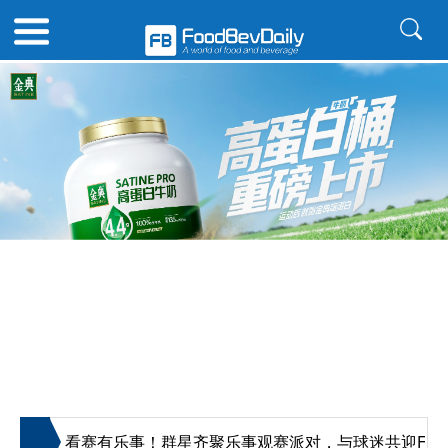
«
边界
看赛有乐事！群星齐聚乐事观赛派对，与球迷共迎FIFA