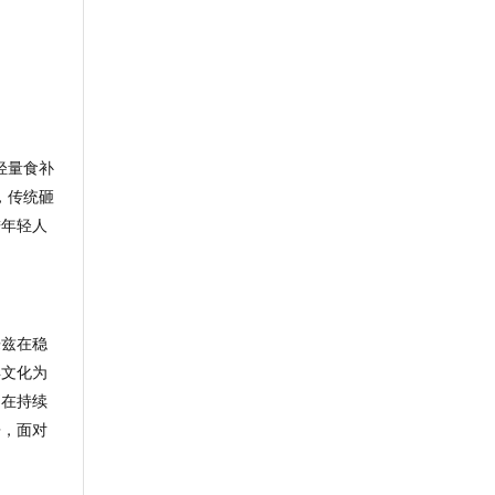
轻量食补
，传统砸
进年轻人
乐兹
在稳
年文化为
仍在持续
房
，面对