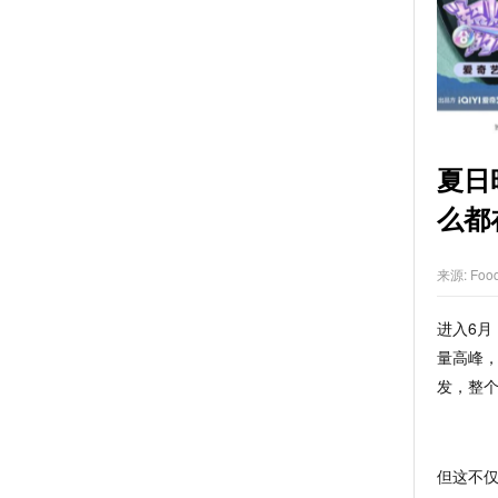
夏日
么都
来源:
Foo
进入
6
量高峰
发，整
但这不