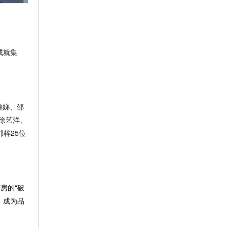
成就集
娣娣、邵
、徐艺洋、
郁梓25位
茧房的
“破
》成为品