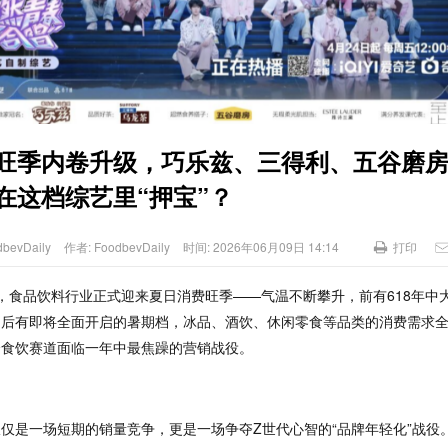
«
从好喝到有用
«
益禾堂携手Mi
旺季内卷升级，巧乐兹、三得利、五谷磨
在这档综艺里“押宝”？
dbevDaily
作者:
FoodbevDaily
时间:
2026年06月09日 14:14
打印
月，食品饮料行业正式迎来夏日消费旺季——气温不断攀升，
前有
618年中
，后有即将全面开启的
暑期档
，
冰品、酒饮、休闲零食
等品类的消费需求
个食饮赛道面临一年中最焦躁的营销战役。
仅仅是一场短期的销量竞争，更是一场争夺
Z世代心智的“品牌年轻化”战役