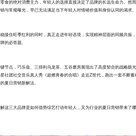
、零食的绝对消费主力，年轻人的选择直接决定了品牌的长远生命力
。
然
促销与常规曝光，早已无法满足当下年轻人对
情绪价值
和
身份认同
的渴求
稳稳接住旺季红利
的同时，真正
走进年轻语境
，实现精神层面的同频共振
品牌的必答题。
关键节点，
巧乐兹、三得利乌龙茶、五谷磨房
展现出了高度契合的战略眼
明星社团社交音乐真人秀《超燃青春的合唱》走近
Z世代，
跑出一套不断蓄
力的夏日营销新解法。
拆解这三大品牌是如何借势综艺打动年轻人，又为行业的夏日营销带来了
。