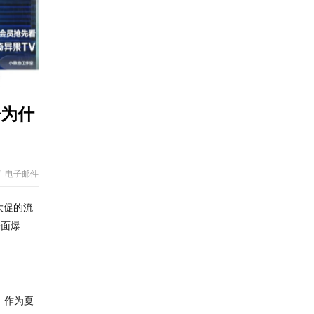
，常温酸奶探索全新增长路径
u Miu设计师，以一杯“高定秋奶”重新定义秋天仪式感
房为什
电子邮件
大促
的流
全面爆
。
作为夏