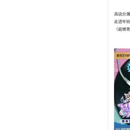
虽说分
走进年
《
超燃