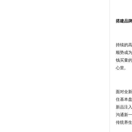
搭建品
持续的
顺势成
钱买量
心里。
面对全
住基本
新品注
沟通新
传统养