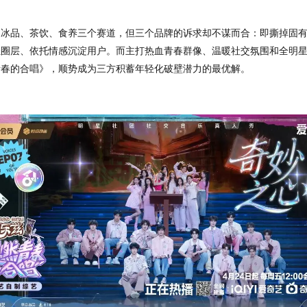
属冰品、茶饮、食养三个赛道，但三个品牌的诉求却不谋而合：
即撕掉固
轻圈层、依托情感沉淀用户。
而主打热血青春群像、温暖社交氛围和全明
青春的合唱
》，顺势成为三方积蓄年轻化破壁潜力的最优解。