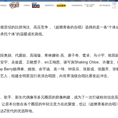
常规音综的比拼淘汰、高压竞争，
《
超燃青春的合唱
》
选择的是一条
“
个体
体承托个体
”
的温暖成长路线。
结段奥娟、代露娃、高瑞璇、希林娜依
·高、康子奇、鹭卓、马小宇、欧阳
安宇、吴俊霆、王晓赟子、en王翊恩、谢可寅Shaking Chloe、许馨文
op Barry杨博睿、姚弛、余宇涵、袁一琦、钟辰乐、张新成、张颜齐、张
年艺人，组建全明星流行表演合唱团，向世界顶级合唱比赛发起冲击。
员、歌手、新生代偶像等多元圈层的群像构建，成为了一次打破粉丝信息
，
让原本分散在各个圈层的年轻注意力在此聚拢，也让《超燃青春的合唱
触达
Z世代的优选阵地。