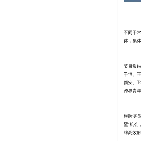
不同于
体，集
节目集
子恒、王
颜安、T
跨界青
横跨演
壁”机会
牌高效