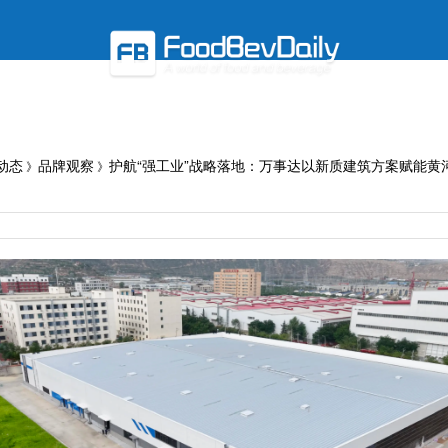
«
饮咖啡行业在地化种草指南
从Energy到红芭乐，康师傅冰红
动态
品牌观察
护航“强工业”战略落地：万事达以新质建筑方案赋能黄
》
》