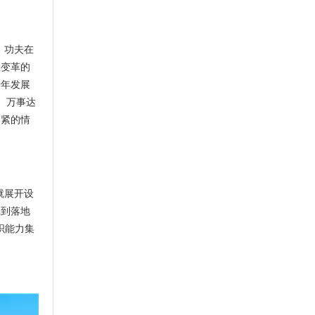
，功夫在
业变革的
十年发展
。万事达
期紧的情
就展开设
纸到落地
织能力集