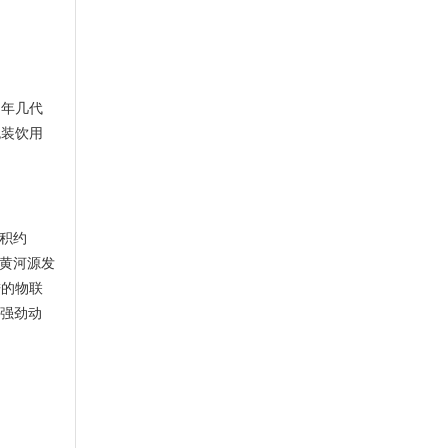
多年几代
包装饮用
面积约
为黄河源发
进的物联
入强劲动