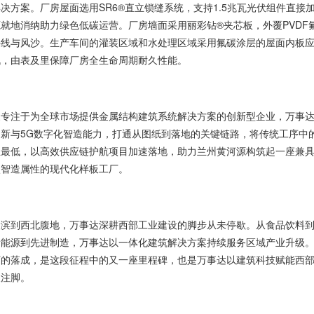
决方案。厂房屋面选用SR6®直立锁缝系统，支持1.5兆瓦光伏组件直接
就地消纳助力绿色低碳运营。厂房墙面采用丽彩钻®夹芯板，外覆PVDF
外线与风沙。生产车间的灌装区域和水处理区域采用氟碳涂层的屋面内板
战，由表及里保障厂房全生命周期耐久性能。
家专注于为全球市场提供金属结构建筑系统解决方案的创新型企业，万事
创新与5G数字化智造能力，打通从图纸到落地的关键链路，将传统工序中
至最低，以高效供应链护航项目加速落地，助力兰州黄河源构筑起一座兼
碳智造属性的现代化样板工厂。
之滨到西北腹地，万事达深耕西部工业建设的脚步从未停歇。从食品饮料
新能源到先进制造，万事达以一体化建筑解决方案持续服务区域产业升级
厂的落成，是这段征程中的又一座里程碑，也是万事达以建筑科技赋能西
久注脚。