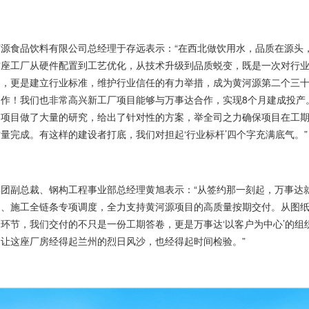
河源食品饮料有限公司总经理于存远表示：“在西北做饮用水，品质在源头
这座工厂从硬件配置到工艺优化，从技术升级到品质蜕变，既是一次对行
力，更是建立行业标准，维护行业信任的有力举措，成为黄河源第二个三
之作！我们也非常高兴新工厂项目能够与万事达合作，实现8个月建成投产
的项目做了大量的研究，给出了针对性的方案，举全司之力确保项目在工
量完成。有这样的建设者打底，我们对担起‘行业标杆’四个字充满底气。”
集团副总裁、钢构工程事业部总经理黄旭表示：“从签约那一刻起，万事达
造、施工全链条专项调度，全力支持黄河源项目的高质量按期交付。从图
环节，我们交付的不只是一份工期答卷，更是万事达‘以客户为中心’的组
让这座厂房经得起兰州的烈日风沙，也经得起时间检验。”