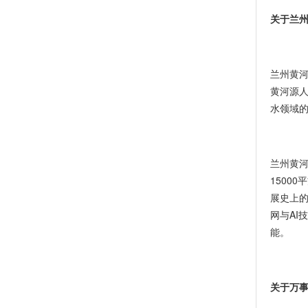
关于兰
兰州黄
黄河源
水领域
兰州黄河
1500
展史上
网与AI
能。
关于万