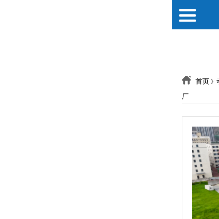
«
«
天仪式感
红酒醇香 醉在弥勒
兴趣经营丨2026小红书茶
首页
》
厂