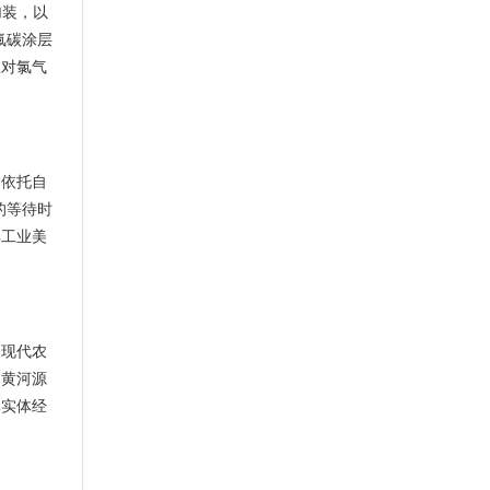
加装，以
氟碳涂层
应对氯气
达依托自
的等待时
具工业美
到现代农
。黄河源
部实体经