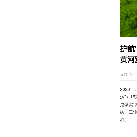
护航
黄河
来源:
Foo
2026
源”）1
是落实“
碳、工
杆。