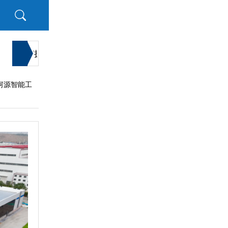
«
茶如何扩张产品边界
看赛有乐事！群星齐聚乐事观赛派对，与球
河源智能工