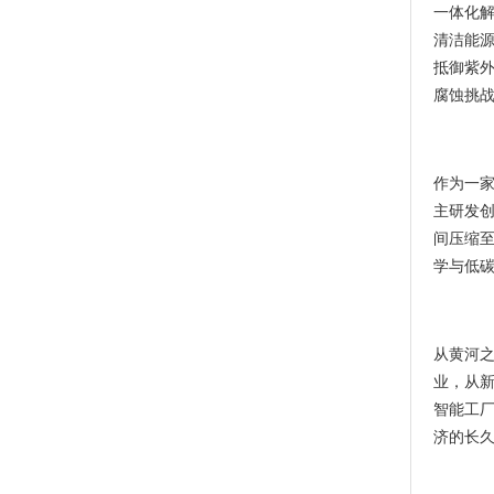
一体化解
清洁能源
抵御紫
腐蚀挑
作为一
主研发
间压缩
学与低
从黄河
业，从
智能工
济的长