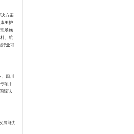
解决方案
冷库围护
到现场施
材料、航
能行业可
苏、四川
计专项甲
等国际认
。
发展能力