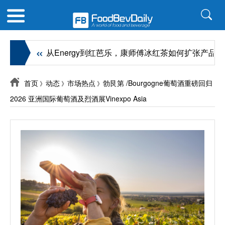
«
«
指南
从Energy到红芭乐，康师傅冰红茶如何扩张产品边界
首页
动态
市场热点
勃艮第 /Bourgogne葡萄酒重磅回归
》
》
》
2026 亚洲国际葡萄酒及烈酒展Vinexpo Asia