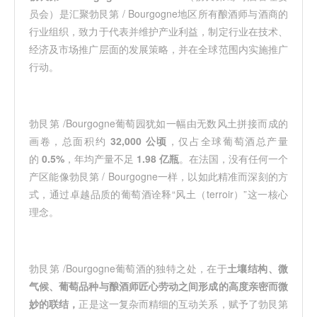
员会）是汇聚勃艮第 / Bourgogne地区所有酿酒师与酒商的
行业组织，致力于代表并维护产业利益，制定行业在技术、
经济及市场推广层面的发展策略，并在全球范围内实施推广
行动。
勃艮第 /Bourgogne葡萄园犹如一幅由无数风土拼接而成的
画卷，总面积约
32,000 公顷
，仅占全球葡萄酒总产量
的
0.5%
，年均产量不足
1.98 亿瓶
。在法国，没有任何一个
产区能像勃艮第 / Bourgogne一样，以如此精准而深刻的方
式，通过卓越品质的葡萄酒诠释“风土（terroir）”这一核心
理念。
勃艮第 /Bourgogne葡萄酒的独特之处，在于
土壤结构、微
气候、葡萄品种与酿酒师匠心劳动之间形成的高度亲密而微
妙的联结
，
正是这一复杂而精细的互动关系，赋予了勃艮第