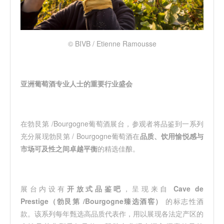
© BIVB / Etienne Ramousse
亚洲葡萄酒专业人士的重要行业盛会
在勃艮第 /Bourgogne葡萄酒展台，参观者将品鉴到一系列
充分展现勃艮第 / Bourgogne葡萄酒在
品质、饮用愉悦感与
市场可及性之间卓越平衡
的精选佳酿。
展台内设有
开放式品鉴吧
，呈现来自
Cave de
Prestige（勃艮第 /Bourgogne臻选酒窖）
的标志性酒
款。该系列每年甄选高品质代表作，用以展现各法定产区的