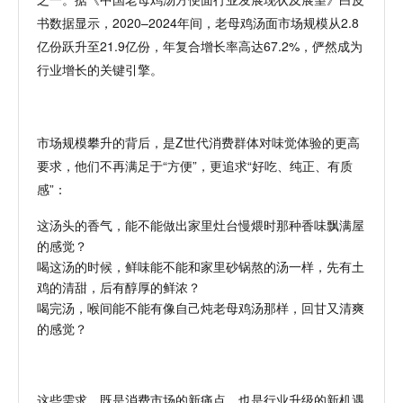
书数据显示，
2020–2024年间，老母鸡汤面市场规模从2.8
亿份跃升至21.9亿份，年复合增长率高达67.2%，俨然成为
行业增长的关键引擎。
市场规模攀升的背后，是
Z世代消费群体对味觉体验的更高
要求，他们不再满足于“方便”，更追求“好吃、
纯正
、有质
感
”
：
这汤头的香气，能不能做出家里灶台慢煨时那种香味飘满屋
的感觉？
喝这汤的时候，鲜味能不能和家里砂锅熬的汤一样，先有土
鸡的清甜，后有醇厚的鲜浓？
喝完汤，喉间能不能有像自己炖老母鸡汤那样，回甘又清爽
的感觉？
这些需求，既是消费市场的新痛点，也是行业升级的新机遇