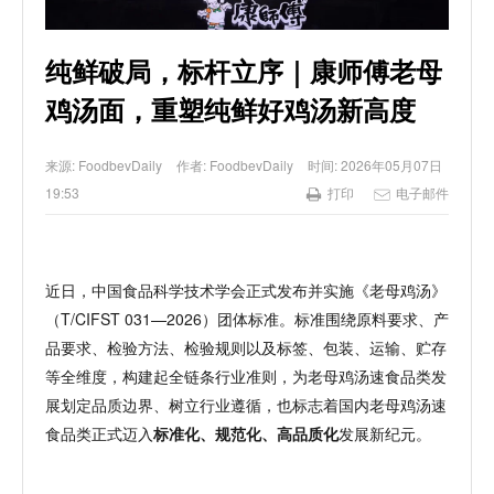
纯鲜破局，标杆立序｜康师傅老母
鸡汤面，重塑纯鲜好鸡汤新高度
来源:
FoodbevDaily
作者:
FoodbevDaily
时间:
2026年05月07日
19:53
打印
电子邮件
近日，中国食品科学技术学会正式发布并实施《老母鸡汤》
（
T/CIFST 031—2026）团体标准。标准围绕原料
要求
、产
品
要求
、检验方法、
检验
规则以及标签
、
包装、
运输、
贮存
等全维度，构建起全链条行业准则，为老母鸡汤速食品类发
展划定品质边界、树立行业遵循
，也
标志着国内老母鸡汤速
食品类正式迈入
标准化、规范化、高品质化
发展新纪元。