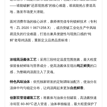
——谁能破解“还原现熬感”的核心难题，谁就能抢占赛道高
地，激发市场更大潜能。
面对消费市场的核心诉求，康师傅凭借专利锁鲜技术（专利
号：
ZL 2020 1 0671258.X），成功突破工业化生产中风味
易流失的行业难题，打造出兼具便捷性与现熬口感的“纯
鲜”老母鸡汤面，重新定义品类品质标准
：
浓缩高汤酱体工艺：
采用三段特定温度范围熬酱，最大程度
保留食材鲜味与营养成分，使高汤酱体呈现出
纯正鲜美
的口
感，为整碗鸡汤面注入了灵魂。
特色风味油体
：依托独家研发的定制调味油配方，使油分在
汤体中均匀稳定分布，让鸡汤闻起来更加
自然鲜香
。
创新双管道罐装工艺：
将酱体与油体分别罐装，高汤酱快速
冷却至
60-80℃进入管道，油体单独输送，最大程度保护了