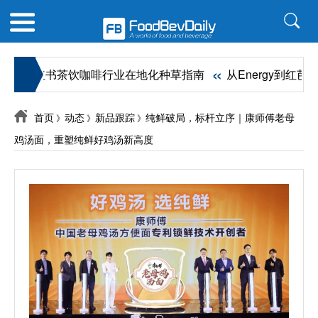
«
26小红书茶饮咖啡行业在地化种草指南
从Energy到红芭乐
首页
动态
新品跟踪
纯鲜破局，标杆立序｜康师傅老母
》
》
》
鸡汤面，重塑纯鲜好鸡汤新高度