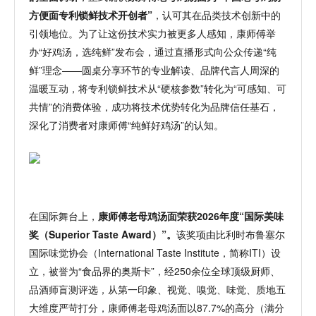
方便面专利锁鲜技术开创者”
，认可其在品类技术创新中的
引领地位。为了让这份技术实力被更多人感知，康师傅举
办
“好鸡汤，选纯鲜”发布会，通过直播形式向公众传递“纯
鲜”理念——圆桌分享环节的专业解读、品牌代言人周深的
温暖互动，将专利锁鲜技术从“硬核参数”转化为“可感知、可
共情”的消费体验，成功将技术优势转化为品牌信任基石，
深化了消费者对康师傅“纯鲜好鸡汤”的认知。
在国际舞台上，
康师傅老母鸡汤面荣获
2026年度“国际美味
奖（Superior Taste Award）”。
该奖项由比利时布鲁塞尔
国际味觉协会（
International Taste Institute，简称ITI）设
立，被誉为“食品界的奥斯卡”，经250余位全球顶级厨师、
品酒师盲测评选，从第一印象、视觉、嗅觉、味觉、质地五
大维度严苛打分，康师傅老母鸡汤面以87.7%的高分（满分