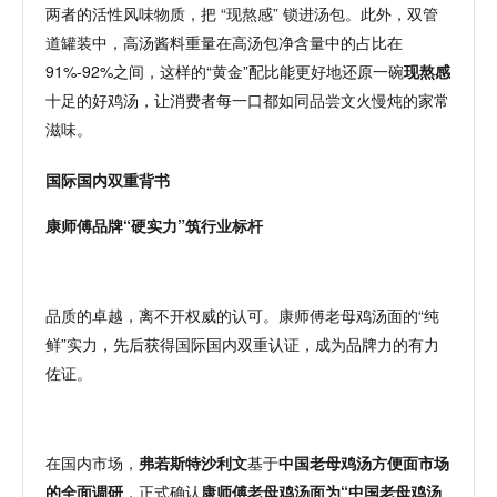
两者的活性风味物质，把 “现熬感” 锁进汤包。此外，双管
道罐装中，高汤酱料重量在高汤包净含量中的占比在
91%-92%之间，这样的“黄金”配比能更好地还原一碗
现熬感
十足的好鸡汤，让消费者每一口都如同品尝文火慢炖的家常
滋味。
国际国内双重背书
康师傅品牌
“
硬实力
”
筑行业标杆
品质的卓越，离不开权威的认可。康师傅老母鸡汤面的
“纯
鲜”实力，先后获得国际国内双重认证，成为品牌力的有力
佐证。
在国内市场，
弗若斯特
沙利文
基于
中国老母鸡汤方便面市场
的全面调研
，正式确认
康师傅
老母鸡汤面
为
“中国老母鸡汤