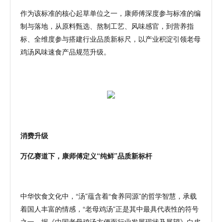
作为该标准的核心起草单位之一，康师傅深度参与标准的编
制与落地，从原料甄选、熬制工艺、风味感官，到营养
指
标
、全维度参与搭建行业品质新标尺，以产业积淀引领
老母
鸡
汤风味速食产品规范升级。
消费升级
万亿赛道下，康师傅定义
“纯鲜”品质新标杆
中华饮食文化中，
“汤”蕴含着“食养同源”的哲学智慧，承载
着国人丰富的情感，“老母鸡汤”正是其中最具代表性的符号
之一。
据《中国老母鸡汤方便面行业发展现状及展望》白皮